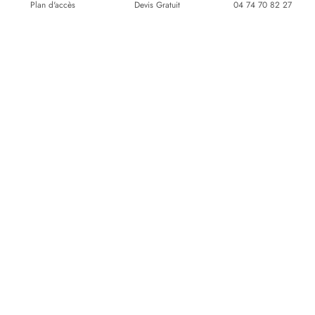
Plan d'accès
Devis Gratuit
04 74 70 82 27
Des verandas tout en verre
6 décembre 2019
Créer un espace de vie extérieur couvert vous permet de
profiter de tout le confort de l’intérieur tout en restant
connecté au plein air. Ils se présentent sous…
Charger plus