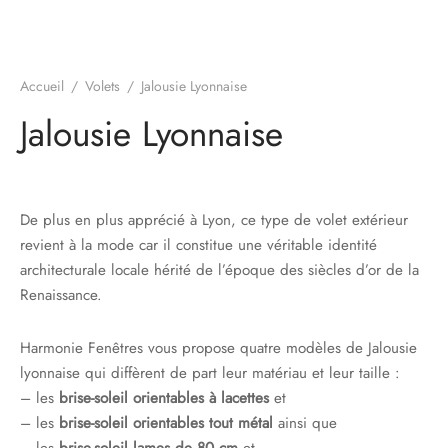
s
res triple vitrage
s pivotantes
s
s coulissantes
Accueil
/
Volets
/
Jalousie Lyonnaise
Jalousie Lyonnaise
s va et vient
De plus en plus apprécié à Lyon, ce type de volet extérieur
revient à la mode car il constitue une véritable identité
architecturale locale hérité de l’époque des siècles d’or de la
Renaissance.
Harmonie Fenêtres vous propose quatre modèles de Jalousie
lyonnaise qui diffèrent de part leur matériau et leur taille :
– les
brise-soleil orientables à lacettes
et
– les
brise-soleil orientables tout métal
ainsi que