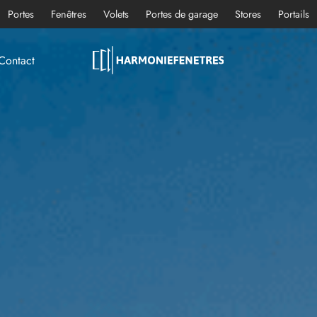
Portes
Fenêtres
Volets
Portes de garage
Stores
Portails
Contact