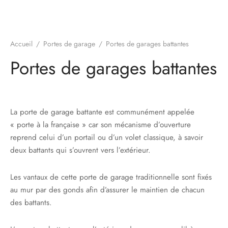
s
res triple vitrage
s pivotantes
s
s coulissantes
Accueil
/
Portes de garage
/
Portes de garages battantes
Portes de garages battantes
s va et vient
La porte de garage battante est communément appelée
« porte à la française » car son mécanisme d’ouverture
reprend celui d’un portail ou d’un volet classique, à savoir
deux battants qui s’ouvrent vers l’extérieur.
Les vantaux de cette porte de garage traditionnelle sont fixés
au mur par des gonds afin d’assurer le maintien de chacun
des battants.