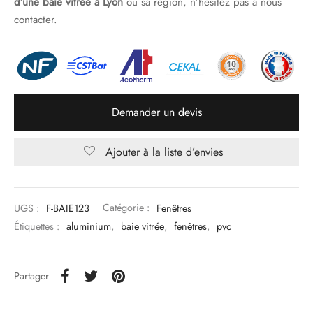
d’une baie vitrée à Lyon
ou sa région, n’hésitez pas à nous
contacter.
Demander un devis
Ajouter à la liste d’envies
UGS :
F-BAIE123
Catégorie :
Fenêtres
Étiquettes :
aluminium
,
baie vitrée
,
fenêtres
,
pvc
Partager