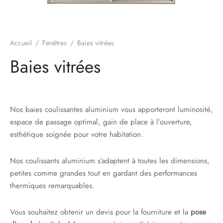
s
res triple vitrage
s pivotantes
s
s coulissantes
Accueil
/
Fenêtres
/
Baies vitrées
Baies vitrées
s va et vient
Nos baies coulissantes aluminium vous apporteront luminosité,
espace de passage optimal, gain de place à l’ouverture,
esthétique soignée pour votre habitation.
Nos coulissants aluminium s’adaptent à toutes les dimensions,
petites comme grandes tout en gardant des performances
thermiques remarquables.
Vous souhaitez obtenir un devis pour la fourniture et la
pose