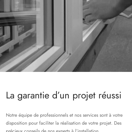
s
res triple vitrage
s pivotantes
s
s coulissantes
s va et vient
La garantie d’un projet réussi
Notre équipe de professionnels et nos services sont à votre
disposition pour faciliter la réalisation de votre projet. Des
précieux conseils de nos experts à l’installation