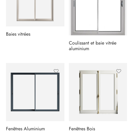
s
res triple vitrage
s pivotantes
s
s coulissantes
Baies vitrées
s va et vient
Coulissant et baie vitrée
aluminium
Fenêtres Aluminium
Fenêtres Bois