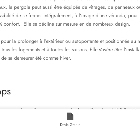
ux, la pergola peut aussi être équipée de vitrages, de panneaux ou
ossibilité de se fermer intégralement, à l’image d’une véranda, pour f
% confort. Elle se décline sur mesure en de nombreux design.
our la prolonger à l’extérieur ou autoportante et positionnée au m
tous les logements et à toutes les saisons. Elle s’avère être l’install
ur de sa demeurer été comme hiver.
mps
ntemps arrive enfin, vous avez envie de profiter du soleil ? il est te
er les panneaux à l’occasion d’un déjeuner en terrasse par exempl
Devis Gratuit