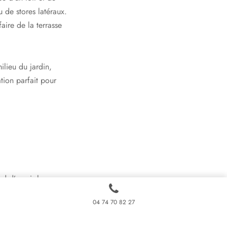
 de stores latéraux.
aire de la terrasse
ilieu du jardin,
ation parfait pour
nd d’ouvrir la
e.
04 74 70 82 27