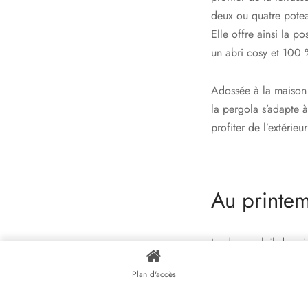
deux ou quatre potea
Elle offre ainsi la p
un abri cosy et 100 
Adossée à la maison p
la pergola s’adapte à 
profiter de l’extérie
Au printe
Le doux soleil de pri
pergola et de remont
Plan d'accès
En été