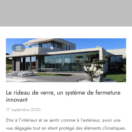
s
res triple vitrage
s pivotantes
s
s coulissantes
s va et vient
Le rideau de verre, un système de fermeture
innovant
17 septembre 2020
Etre à l’intérieur et se sentir comme à l’extérieur, avoir une
vue dégagée tout en étant protégé des éléments climatiques.