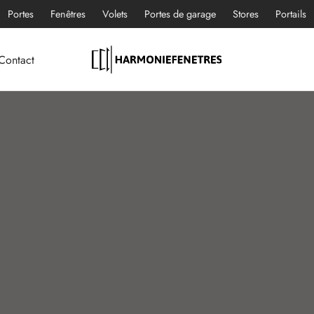
Portes
Fenêtres
Volets
Portes de garage
Stores
Portails
Contact