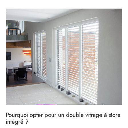
s
res triple vitrage
s pivotantes
s
s coulissantes
s va et vient
Pourquoi opter pour un double vitrage à store
intégré ?