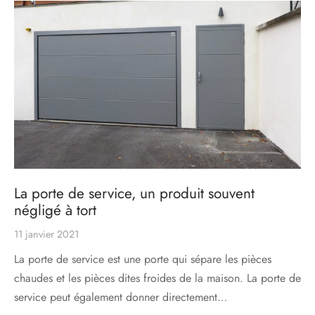
s
res triple vitrage
s pivotantes
s
s coulissantes
s va et vient
La porte de service, un produit souvent
négligé à tort
11 janvier 2021
La porte de service est une porte qui sépare les pièces
chaudes et les pièces dites froides de la maison. La porte de
service peut également donner directement…