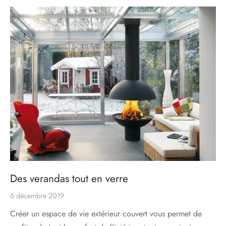
s
res triple vitrage
s pivotantes
s
s coulissantes
s va et vient
Des verandas tout en verre
6 décembre 2019
Créer un espace de vie extérieur couvert vous permet de