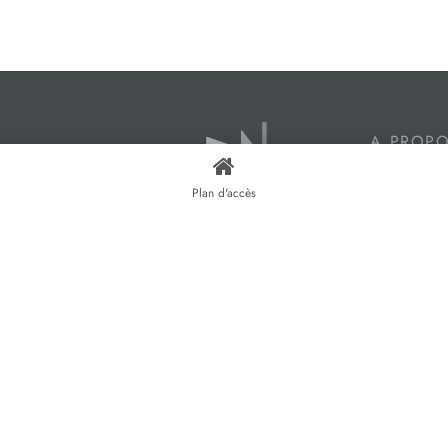
A PROP
Harmonie Fe
Plan d'accès
magasins à
accompagne
projets de
bois et alu,
menuiseries 
roulants, ba
et vérandas
Fenêtres Ly