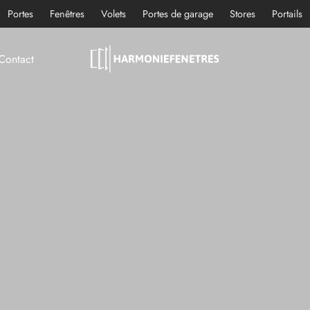
Portes
Fenêtres
Volets
Portes de garage
Stores
Portails
Contact