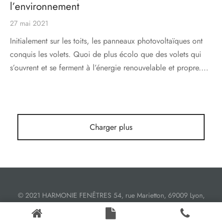
l’environnement
s
res triple vitrage
s pivotantes
27 mai 2021
s
s coulissantes
Initialement sur les toits, les panneaux photovoltaïques ont
conquis les volets. Quoi de plus écolo que des volets qui
s va et vient
s’ouvrent et se ferment à l’énergie renouvelable et propre.…
Charger plus
© 2021 HARMONIE FENÊTRES 54, rue Marietton, 69009 Lyon,
France.