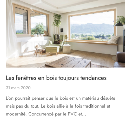
s
res triple vitrage
s pivotantes
s
s coulissantes
s va et vient
Les fenêtres en bois toujours tendances
31 mars 2020
L’on pourrait penser que le bois est un matériau désuète
mais pas du tout. Le bois allie à la fois traditionnel et
modernité. Concurrencé par le PVC et…