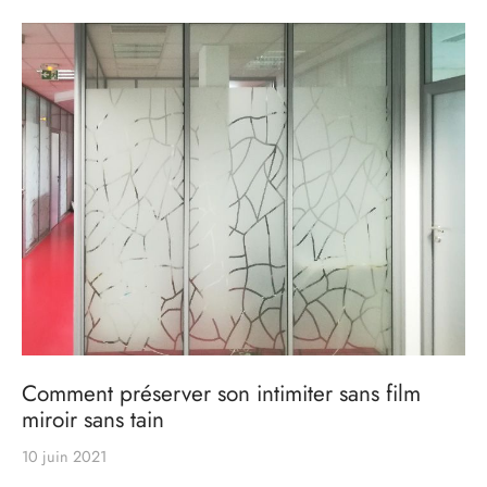
s
res triple vitrage
s pivotantes
s
s coulissantes
s va et vient
Comment préserver son intimiter sans film
miroir sans tain
10 juin 2021