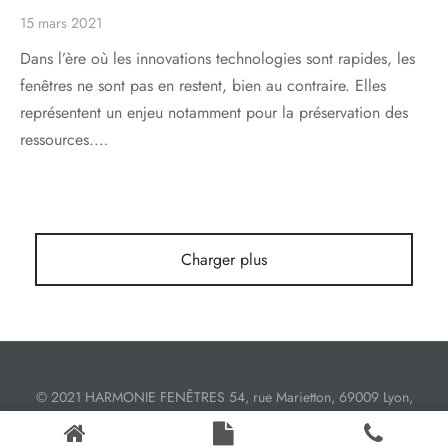
15 mars 2021
s
res triple vitrage
s pivotantes
Dans l’ère où les innovations technologies sont rapides, les
s
s coulissantes
fenêtres ne sont pas en restent, bien au contraire. Elles
représentent un enjeu notamment pour la préservation des
s va et vient
ressources.…
Charger plus
© 2021 HARMONIE FENÊTRES 54, rue Marietton, 69009 Lyon,
France.