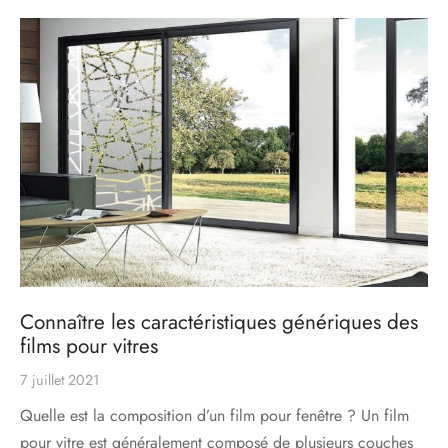
s
res triple vitrage
s pivotantes
s
s coulissantes
s va et vient
Connaître les caractéristiques génériques des
films pour vitres
7 juillet 2021
Quelle est la composition d’un film pour fenêtre ? Un film
pour vitre est généralement composé de plusieurs couches