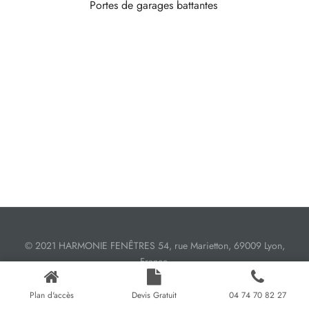
Portes de garages battantes
s
res triple vitrage
s pivotantes
s
s coulissantes
s va et vient
© 2021 HARMONIE FENÊTRES 54, rue Marietton, 69009 Lyon,
France.
Plan d'accès
Devis Gratuit
04 74 70 82 27