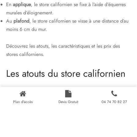
En
applique
, le store californien se fixe à l’aide d’équerres
murales d’éloignement.
Au
plafond
, le store californien se visse à une distance d’au
moins 6 cm du mur.
Découvrez les atouts, les caractéristiques et les prix des
stores californiens.
Les atouts du store californien
Les stores californiens possèdent nombres d’atouts.
Plan d'accès
Devis Gratuit
04 74 70 82 27
Il module la luminosité entrante lorsque le store est en
position ouverte ou fermé. A cela existe un cordon
supplémentaire permettant d’ajuster l’orientation des lames,
jusqu’à 180°, pour occulter la lumière, l’atténuer ou la laisser