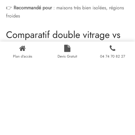
👉
Recommandé pour
: maisons très bien isolées, régions
froides
Comparatif double vitrage vs
triple vitrage
Plan d'accès
Devis Gratuit
04 74 70 82 27
DOUBLE
TRIPLE
CRITÈRE
VITRAGE
VITRAGE
Isolation
⭐⭐⭐⭐
⭐⭐⭐⭐⭐
thermique
Isolation
⭐⭐⭐⭐
⭐⭐⭐⭐⭐
phonique