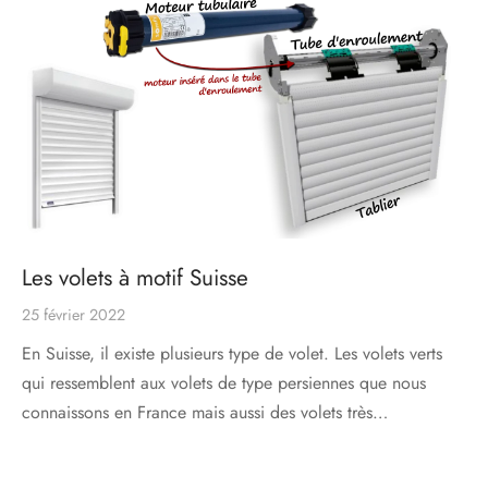
s
res triple vitrage
s pivotantes
s
s coulissantes
s va et vient
Les volets à motif Suisse
25 février 2022
En Suisse, il existe plusieurs type de volet. Les volets verts
qui ressemblent aux volets de type persiennes que nous
connaissons en France mais aussi des volets très…