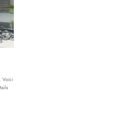
. Voici
ails