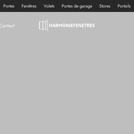
Portes
Fenêtres
Volets
Portes de garage
Stores
Portails
Contact