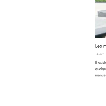
Les m
14 avri
Il exis
quelqu
manuel