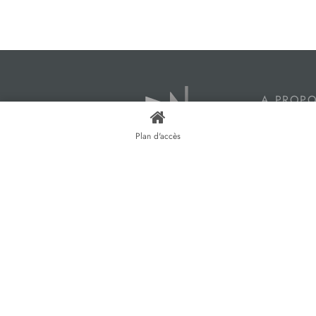
A PROP
Harmonie Fe
Plan d'accès
magasins à
accompagne
projets de
bois et alu,
menuiseries 
roulants, ba
et vérandas
Fenêtres Ly