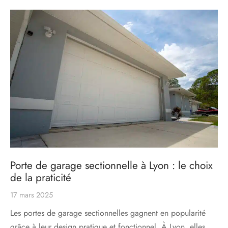
s
res triple vitrage
s pivotantes
s
s coulissantes
s va et vient
Porte de garage sectionnelle à Lyon : le choix
de la praticité
17 mars 2025
Les portes de garage sectionnelles gagnent en popularité
grâce à leur design pratique et fonctionnel. À Lyon, elles