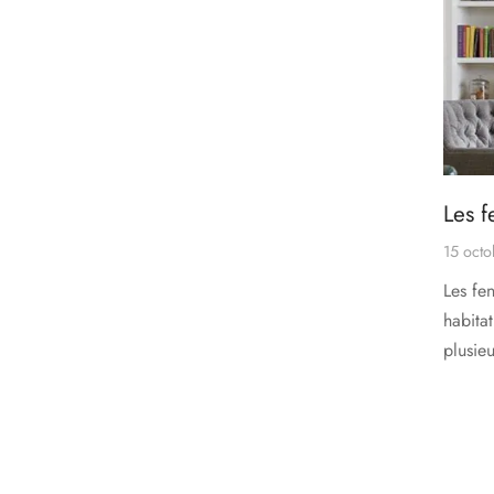
Les f
15 oct
Les fe
habitat
plusie