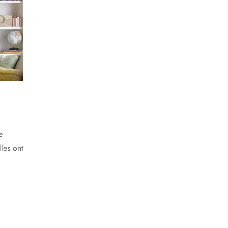
e
lles ont