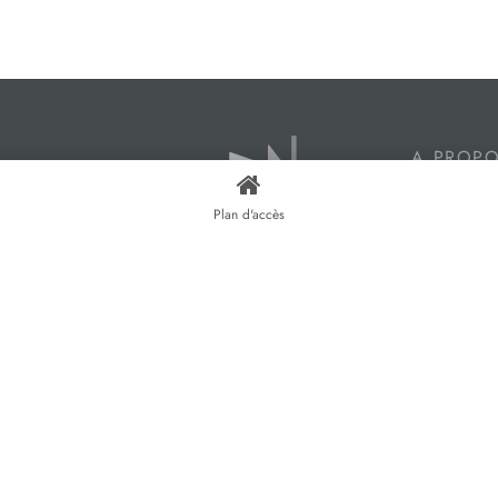
A PROP
Harmonie Fe
Plan d'accès
magasins à
accompagne
projets de
bois et alu,
menuiseries 
roulants, ba
et vérandas
Fenêtres Ly