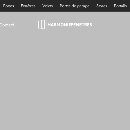
Portes
Fenêtres
Volets
Portes de garage
Stores
Portails
Contact