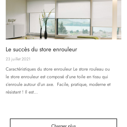
s
res triple vitrage
s pivotantes
s
s coulissantes
s va et vient
Le succès du store enrouleur
23 juillet 2021
Caractéristiques du store enrouleur Le store rouleau ou
le store enrouleur est composé d’une toile en tissu qui
s’enroule autour d’un axe. Facile, pratique, moderne et
résistant ! Il est…
Charger plus