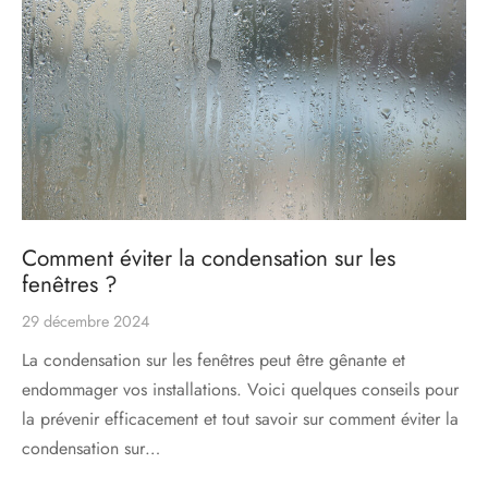
s
res triple vitrage
s pivotantes
s
s coulissantes
s va et vient
Comment éviter la condensation sur les
fenêtres ?
29 décembre 2024
La condensation sur les fenêtres peut être gênante et
endommager vos installations. Voici quelques conseils pour
la prévenir efficacement et tout savoir sur comment éviter la
condensation sur…