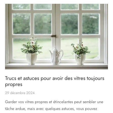
s
res triple vitrage
s pivotantes
s
s coulissantes
s va et vient
Trucs et astuces pour avoir des vitres toujours
propres
29 décembre 2024
Garder vos vitres propres et étincelantes peut sembler une
tâche ardue, mais avec quelques astuces, vous pouvez