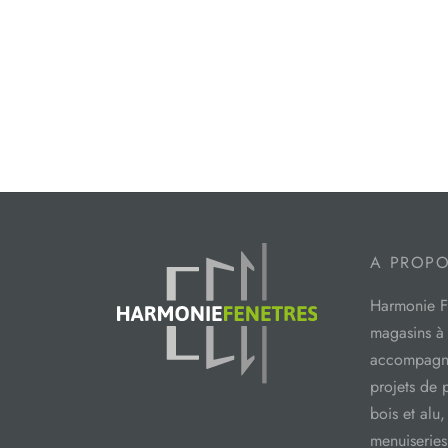
A PROP
Harmonie Fe
magasins à
accompagne
projets de
bois et alu,
menuiseries 