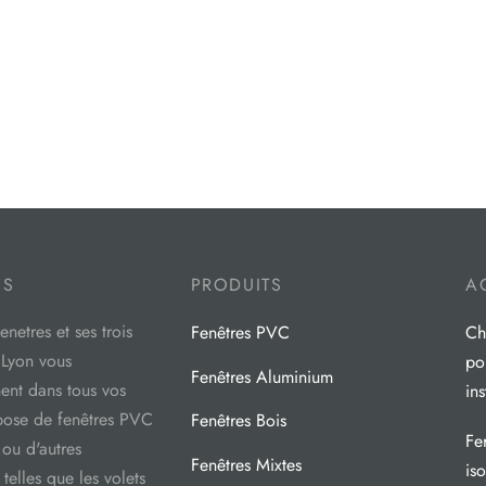
OS
PRODUITS
A
netres et ses trois
Fenêtres PVC
Ch
 Lyon vous
pou
Fenêtres Aluminium
nt dans tous vos
ins
 pose de fenêtres PVC
Fenêtres Bois
Fe
 ou d'autres
Fenêtres Mixtes
is
telles que les volets