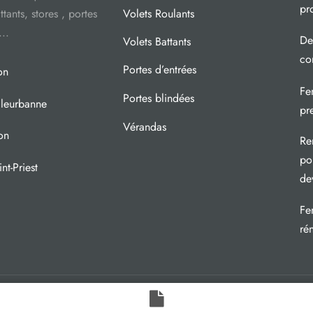
pr
ttants, stores , portes
Volets Roulants
...
De
Volets Battants
co
Portes d’entrées
on
Fe
Portes blindées
lleurbanne
pr
Vérandas
on
Re
pou
nt-Priest
de
Fe
ré
.