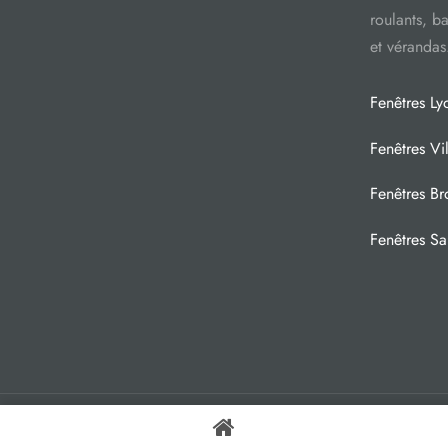
roulants, ba
et vérandas
Fenêtres Ly
Fenêtres Vi
Fenêtres Br
Fenêtres Sai
© 2021 HARMONIE FENÊTRES 54, rue Marietton, 69009 Lyon, France