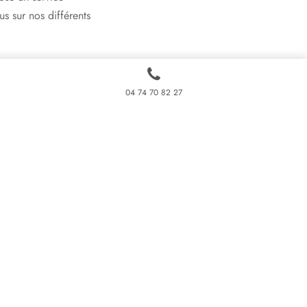
s sur nos différents
04 74 70 82 27
er et pour cause, une
d’imposition.
laration de vos
 constituer votre
depuis au moins 2
et rapide. De l’étude