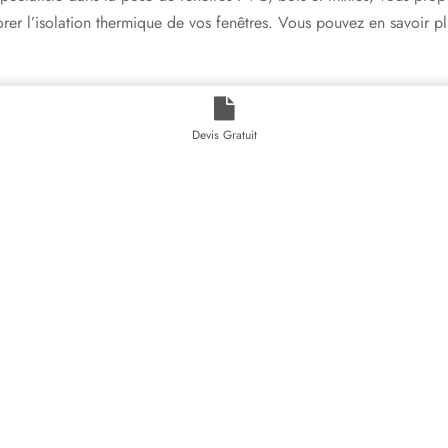
rer l’isolation thermique de vos fenêtres. Vous pouvez en savoir plu
rénovation de fenêtres
Devis Gratuit
êtres PVC
offre des avantages non négligeables sur le plan financi
iées à l’isolation thermique peuvent être déduites de votre feuille 
ôt pour la transition énergétique), vous permet d’effectuer une déc
pouvant aller jusqu’à 16 000€. Pour cela, le bien en question doit
 et l’ensemble des aménagements et travaux doivent être terminés 
es : votre projet
en 10 étapes
t apte à réaliser la
rénovation de vos fenêtres
de manière efficace 