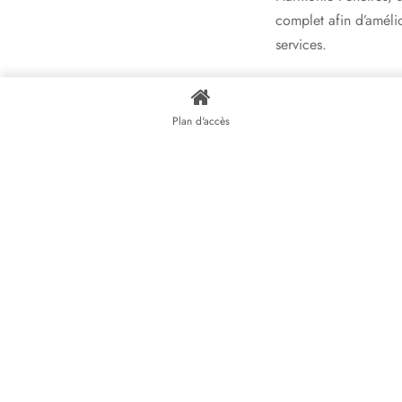
complet afin d’amélio
services.
Les avantages de la 
Plan d'accès
La
rénovation de fen
partie des dépenses l
Le Cite (crédit d’imp
dépenses thermiques 
résidence principale
ans.
Rénovation de fenêtr
Harmonie Fenêtres es