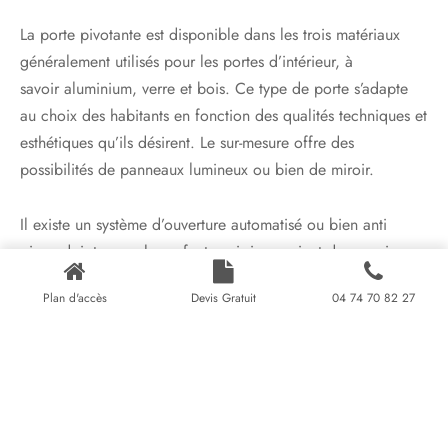
La porte pivotante est disponible dans les trois matériaux
généralement utilisés pour les portes d’intérieur, à
savoir aluminium, verre et bois. Ce type de porte s’adapte
au choix des habitants en fonction des qualités techniques et
esthétiques qu’ils désirent. Le sur-mesure offre des
possibilités de panneaux lumineux ou bien de miroir.
Il existe un système d’ouverture automatisé ou bien anti
pince doigts pour les enfants qui risqueraient de se coincer
facilement les doigts avec une ouverture à 360°.
Plan d'accès
Devis Gratuit
04 74 70 82 27
Les avantages de la porte
pivotante
Si son seul inconvénient est son prix excessif (entre 1000 et