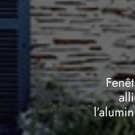
Fenêt
all
l’alumi