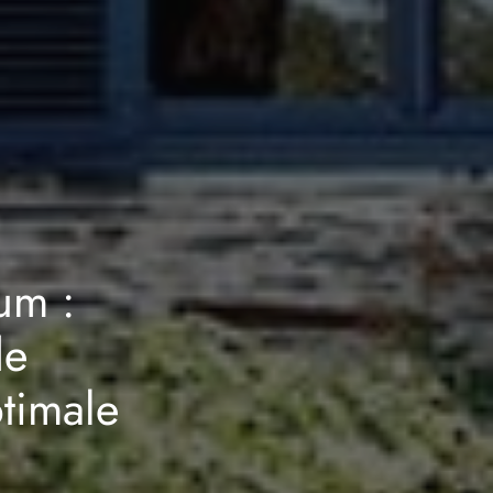
um :
de
ptimale