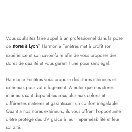
s
res triple vitrage
s pivotantes
s
s coulissantes
s va et vient
Vous souhaitez faire appel à un professionnel dans la pose
de
stores à Lyon
? Harmonie Fenêtres met à profit son
expérience et son savoir-faire afin de vous proposer des
stores de qualité et vous garantit une pose sans égal.
Harmonie Fenêtres vous propose des stores intérieurs et
extérieurs pour votre logement. A noter que nos stores
intérieurs sont disponibles sous plusieurs coloris et
différentes matières et garantissent un confort inégalable.
Quant à nos stores extérieurs, ils vous offrent l’opportunité
d’être protégé des UV grâce à leur imperméabilité et leur
solidité.