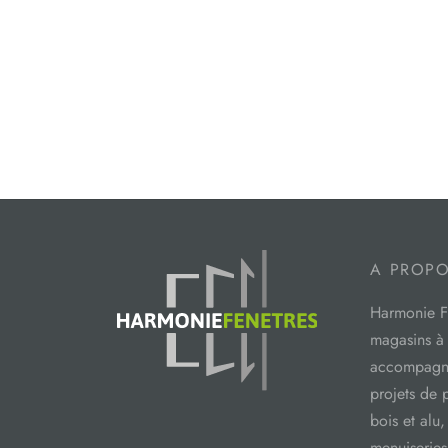
A PROP
Harmonie Fe
magasins à
accompagne
projets de
bois et alu,
menuiseries 