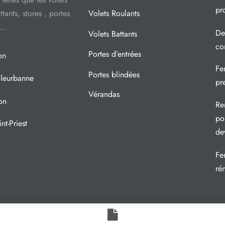
pr
ttants, stores , portes
Volets Roulants
...
De
Volets Battants
co
Portes d’entrées
on
Fe
Portes blindées
lleurbanne
pr
Vérandas
on
Re
pou
nt-Priest
de
Fe
ré
.