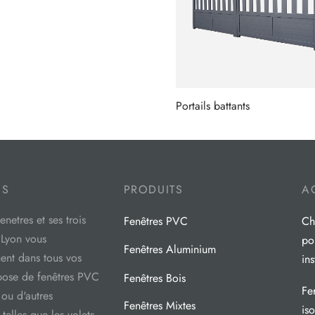
Portails battants
OS
PRODUITS
A
netres et ses trois
Fenêtres PVC
Ch
 Lyon vous
pou
Fenêtres Aluminium
nt dans tous vos
ins
 pose de fenêtres PVC
Fenêtres Bois
Fe
 ou d'autres
Fenêtres Mixtes
is
telles que les volets