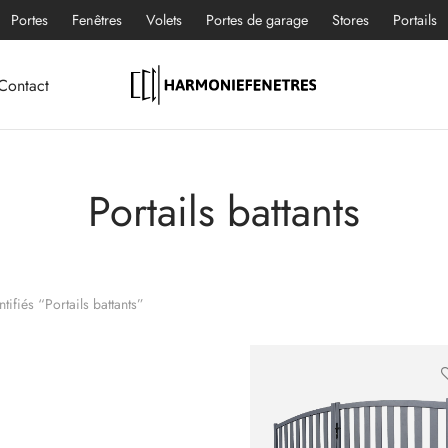
Portes
Fenêtres
Volets
Portes de garage
Stores
Portails
Contact
Portails battants
tifiés “Portails battants”