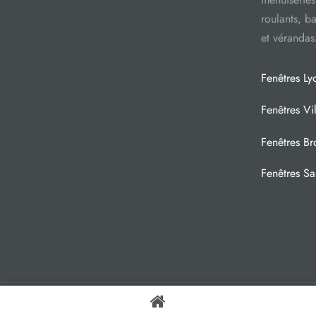
roulants, ba
et vérandas
Fenêtres Ly
Fenêtres Vi
Fenêtres Br
Fenêtres Sai
© 2021 HARMONIE FENÊTRES 54, rue Marietton, 69009 Lyon, France