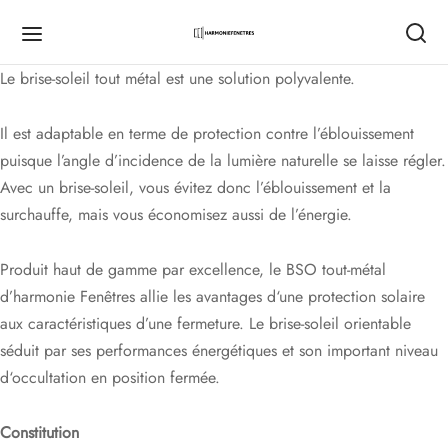
Le brise-soleil tout métal est une solution polyvalente.
Retour
Retour
Retour
Retour
Retour
Retour
Retour
Retour
Retour
Retour
Retour
Retour
Il est adaptable en terme de protection contre l’éblouissement
puisque l’angle d’incidence de la lumière naturelle se laisse régler.
NTREPRISE
MONIE FENÊTRES
RE PROJET
TACTEZ-NOUS
 PRODUITS
ÊTRES
TES
TES DE GARAGE
TAILS
RES
ETS
RES
Avec un brise-soleil, vous évitez donc l’éblouissement et la
surchauffe, mais vous économisez aussi de l’énergie.
onie Fenêtres
reprise
ncement
 Gratuit
res
tres PVC
s d’entrées
s de garages enroulables
ils coulissants
s d’extérieur
s Battants
ndas
Promo
Promo
Produit haut de gamme par excellence, le BSO tout-métal
 Projet
tise
ique environnementale
s
tres Aluminium
s blindées
s de garages battantes
ils battants
s d’intérieur
s Roulants
olas
d’harmonie Fenêtres allie les avantages d‘une protection solaire
aux caractéristiques d’une fermeture. Le brise-soleil orientable
actez-nous
Services
s & certifications
es de garage
res Bois
s de services
s de garages sectionnelles
tiquaire
s Persiennes
eture de Balcon/Loggia/Terrasse
Nouveau
séduit par ses performances énergétiques et son important niveau
utement
ils
res Mixtes
s battantes
es de garages basculables
sie Lyonnaise
d‘occultation en position fermée.
s
 vitrées
s affleurantes
s Pliant
Constitution