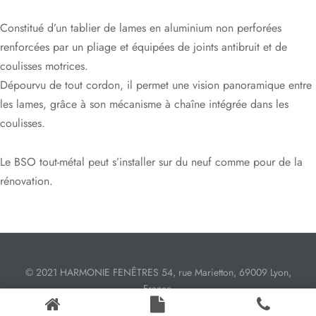
s
res triple vitrage
s pivotantes
Constitué d’un tablier de lames en aluminium non perforées
renforcées par un pliage et équipées de joints antibruit et de
s
s coulissantes
coulisses motrices.
Dépourvu de tout cordon, il permet une vision panoramique entre
s va et vient
les lames, grâce à son mécanisme à chaîne intégrée dans les
coulisses.
Le BSO tout-métal peut s’installer sur du neuf comme pour de la
rénovation.
© 2021 HARMONIE FENÊTRES 54, rue Marietton, 69009 Lyon,
France.